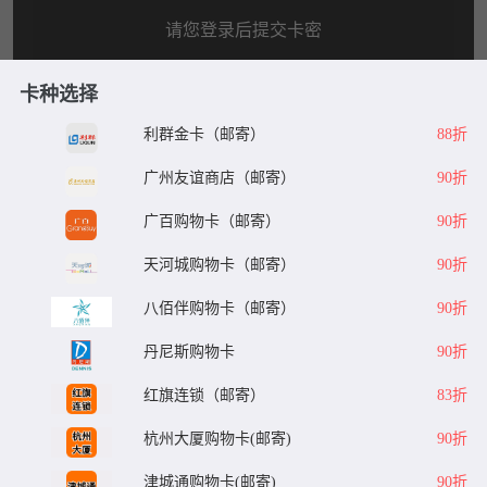
请您登录后提交卡密
卡种选择
去登录
利群金卡（邮寄）
88折
整理卡密
卡密示例
广州友谊商店（邮寄）
90折
已输入
1
张总价值
99
元的卡，每次最多提交1000张
广百购物卡（邮寄）
90折
天河城购物卡（邮寄）
90折
兑换说明
八佰伴购物卡（邮寄）
90折
1.平台24小时可提交兑换，可随时提现，系统自动处理。 2.请
核对卡号/卡密正确无误，若信息错误，将无法回收。 3.卡券来
丹尼斯购物卡
90折
源正规合法:提现秒到账 微信、支付宝提现0费用。 4.为保证您
的账户安全，请配合平台做好相关身份认证，提现必须保持实
红旗连锁（邮寄）
83折
名账号一致。 5.本平台只回收合法来源的卡券，严禁使用本平
台进行销赃、诈骗、洗钱等违法犯罪活动。 6.如有回收问题，
杭州大厦购物卡(邮寄)
90折
确定提交
请点在线咨询（在线客服 QQ 微信 电话）
津城通购物卡(邮寄)
90折