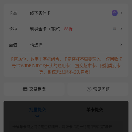
卡类
线下实体卡
卡种
利群金卡（邮寄）
88折
面值
请选择
卡密16位，数字＋字母组合，卡密横杠不需要输入。 仅回收卡
号JDV/JDEZ/JDTZ开头的通用卡！ 提交超市卡、限制类别卡
等，系统无法退还损失自负！
交易步骤
常见问题
批量提交
单卡提交