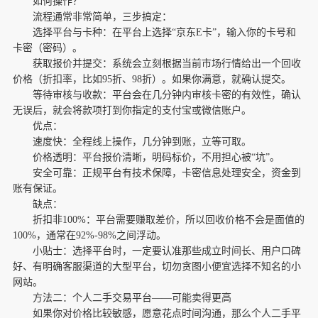
如何操作？
流程通常非常简单，三步搞定：
选择平台与卡种：在平台上选择“京东E卡”，输入你的卡号和
卡密（密码）。
获取报价并提交：系统会立刻根据当前市场行情给出一个回收
价格（折扣率，比如95折、98折）。如果你满意，就确认提交。
等待审核与收款：平台会在几分钟内审核卡密的有效性，确认
无误后，就会将款项打到你指定的支付宝或微信账户。
优点：
速度快：全程线上操作，几分钟到账，立等可取。
价格透明：平台报价清晰，明码标价，不用担心被“坑”。
安全可靠：正规平台有技术保障，卡密信息处理安全，资金到
账有保证。
缺点：
折扣非100%：平台需要赚取差价，所以回收价格不会是面值的
100%，通常在92%-98%之间浮动。
小贴士：选择平台时，一定要认准那些成立时间长、用户口碑
好、有明确客服渠道的大型平台，切勿贪图小便宜选择不知名的小
网站。
方法二：个人二手交易平台——可能卖得更高
如果你对价格比较敏感，愿意花点时间沟通，那么个人二手平