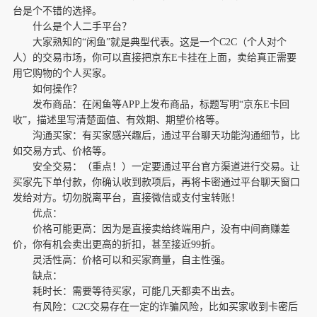
台是个不错的选择。
什么是个人二手平台？
大家熟知的“闲鱼”就是典型代表。这是一个C2C（个人对个
人）的交易市场，你可以直接把京东E卡挂在上面，卖给真正需要
用它购物的个人买家。
如何操作？
发布商品：在闲鱼等APP上发布商品，标题写明“京东E卡回
收”，描述里写清楚面值、有效期、期望价格等。
沟通买家：有买家感兴趣后，通过平台聊天功能沟通细节，比
如交易方式、价格等。
安全交易：（重点！）一定要通过平台官方渠道进行交易。让
买家先下单付款，你确认收到款项后，再将卡密通过平台聊天窗口
发给对方。切勿脱离平台，直接微信或支付宝转账！
优点：
价格可能更高：因为是直接卖给终端用户，没有中间商赚差
价，你有机会卖出更高的折扣，甚至接近99折。
灵活性高：价格可以和买家商量，自主性强。
缺点：
耗时长：需要等待买家，可能几天都卖不出去。
有风险：C2C交易存在一定的诈骗风险，比如买家收到卡密后