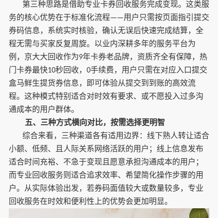
第三种思路是借助专业卡券回收服务完成变现。这类服
务的核心优势在于标准化流程
用户只需按页面指引提交
——
券码信息，系统实时核验，确认无误后快速完成结算，全
程无需与买家反复周旋。以业内深耕多年的服务平台为
例，京大大回收作为
年卡券老品牌，资质齐全有保障，热
9
门卡券最快
秒回收，
手续费，用户只需在对应入口提交
10
0
盒马鲜生提货券信息，即可体验从提交到到账的高效流
程。这种模式特别适合对时效有要求、或不愿投入过多沟
通成本的用户群体。
五、三种方式横向对比，按需选择更明智
综合来看，三种渠道各有适用边界：线下熟人转让适合
小额、低频、且人际关系网络活跃的用户；线上信息发布
适合时间充裕、不急于变现且愿意承担沟通成本的用户；
而专业回收服务则适合追求效率、希望简化操作步骤的用
户。从实际体验出发，若券码面值较大或数量较多，专业
回收服务在时效和便利性上的优势会更加明显。