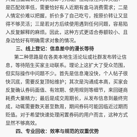
是匹配效率低，需要恰好有人近期有盒马消费需求；二是
人情定价难以把握，折价多了自己吃亏，按原价转让又显
得不够灵活；三是若对方后续使用遇到任何问题，容易陷
入反复解释的麻烦。因此，这种方式更适合券额较小、且
身边恰好有明确需求对象的情况。
三、线上登记：信息差中的漫长等待
第二种思路是在各类本地生活论坛或社群发布转让信
息，等待陌生买家主动联系。理论上这扩大了受众范围，
但实际操作中问题不少。首先是信息淹没快，个人帖子很
快沉底，需要反复顶帖维护；其次是沟通成本高，买家会
反复确认券码面值、有效期、使用规则等细节，来回磋商
耗费大量精力；最后是成交周期长，从发布信息到最终完
成，动辄需要数天甚至数周，期间券码可能因临近过期而
贬值。对于希望快速处理闲置券码的用户而言，这种方式
显然不够高效。
四、专业回收：效率与规范的双重优势