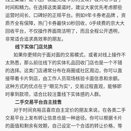
时间和精力。在选择这类渠道时，建议大家优先考虑那些
运营时间长、口碑好的正规平台。例如
年卡券老品牌 ，资
9
质齐全有保障，热门卡券最快
秒回收，
手续费的京大大
10
0
回收平台，不仅操作界面简洁明了，而且全程公开透明，
非常适合追求高效率的朋友。
线下实体门店兑换
如果你更倾向于面对面的交易模式，或者对线上操作不
太熟悉，那么前往线下的实体礼品回收门店也是一个不错
的选择。这类门店通常分布在商圈或社区周边，你可以直
接带着卡片到店，由工作人员现场核验卡面信息和余额。
这种方式的优点在于
眼见为实
，交易过程直观，能够即
“
”
时拿到款项，适合比较注重线下实体感的人群。
二手交易平台自主挂售
对于时间充裕且喜欢自主定价的朋友来说，在各类二手
交易平台上发布转让信息也是一种途径。你可以根据卡片
的面值和剩余有效期，自己设定一个合适的转让价格，等