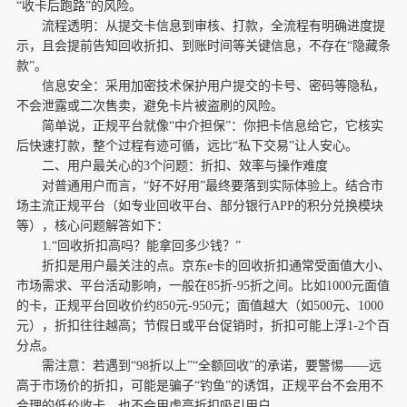
“收卡后跑路”的风险。
流程透明：从提交卡信息到审核、打款，全流程有明确进度提
示，且会提前告知回收折扣、到账时间等关键信息，不存在“隐藏条
款”。
信息安全：采用加密技术保护用户提交的卡号、密码等隐私，
不会泄露或二次售卖，避免卡片被盗刷的风险。
简单说，正规平台就像“中介担保”：你把卡信息给它，它核实
后快速打款，整个过程有迹可循，远比“私下交易”让人安心。
二、用户最关心的3个问题：折扣、效率与操作难度
对普通用户而言，“好不好用”最终要落到实际体验上。结合市
场主流正规平台（如专业回收平台、部分银行APP的积分兑换模块
等），核心问题解答如下：
1.“回收折扣高吗？能拿回多少钱？”
折扣是用户最关注的点。京东e卡的回收折扣通常受面值大小、
市场需求、平台活动影响，一般在85折-95折之间。比如1000元面值
的卡，正规平台回收价约850元-950元；面值越大（如500元、1000
元），折扣往往越高；节假日或平台促销时，折扣可能上浮1-2个百
分点。
需注意：若遇到“98折以上”“全额回收”的承诺，要警惕——远
高于市场价的折扣，可能是骗子“钓鱼”的诱饵，正规平台不会用不
合理的低价收卡，也不会用虚高折扣吸引用户。