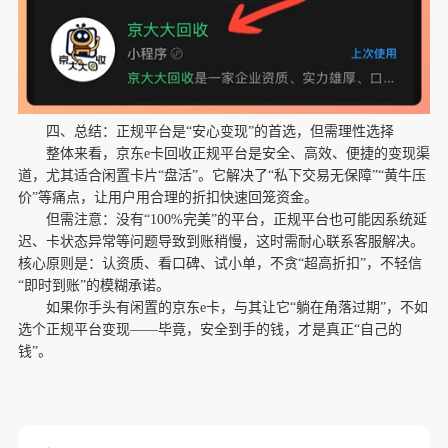
四、总结：正规平台是“安心变现”的首选，但需理性选择
整体来看，京东e卡回收正规平台是安全、高效、便捷的变现渠
道，尤其适合闲置卡片“盘活”。它解决了“私下交易无保障”“黄牛压
价”等痛点，让用户用合理的折扣快速回笼资金。
但需注意：没有“100%完美”的平台，正规平台也可能因系统延
迟、卡状态异常等问题导致到账稍慢，这时需耐心联系客服解决。
核心原则是：认资质、看口碑、试小单，不贪“超高折扣”，不轻信
“即时到账”的模糊承诺。
如果你手头有闲置的京东e卡，与其让它“躺在角落过期”，不如
选个正规平台变现——毕竟，安全到手的钱，才是真正“自己的
钱”。