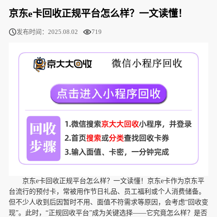
京东e卡回收正规平台怎么样？一文读懂！
发布时间：2025.08.02
719
京东e卡回收正规平台怎么样？一文读懂！京东e卡作为京东平
台流行的预付卡，常被用作节日礼品、员工福利或个人消费储备。
但不少人收到后因暂时不用、面值不符需求等原因，会考虑“回收变
现”。此时，“正规回收平台”成为关键选择——它究竟怎么样？是否