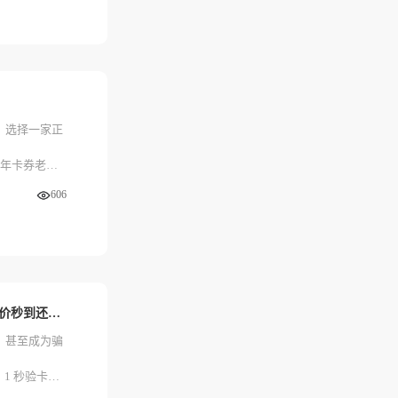
且0手续费，
，选择一家正
9年卡券老品
606
闲置游戏充值卡别再吃灰！京大大回收：9年老平台，高价秒到还防骗
，甚至成为骗
1 秒验卡、