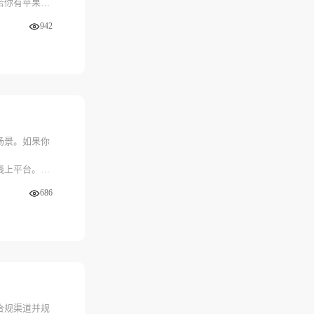
若你有苹果充
942
券处理，让资
场景。如果你
线上平台。这
686
优质的服务，
，不妨尝试通
合规渠道并规