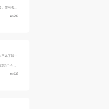
程，既节省时
702
尝试京大大回
，让闲置资产
么不妨了解一
更以热门卡券
625
赖与好评。在
账的便捷体