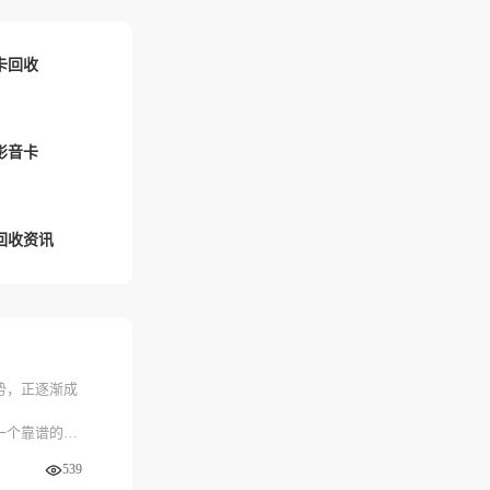
卡回收
影音卡
回收资讯
势，正逐渐成
一个靠谱的线
539
它凭借9年卡