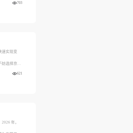
703
台的实力，百
新用户专属加
快速实现变
不妨选择京大
621
。
026 年，