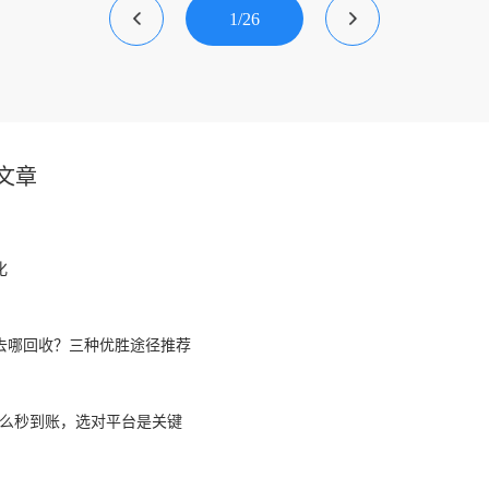
大大回收线上平台，轻松处理闲置卡券，省心又高效。
1
/
26
文章
化
去哪回收？三种优胜途径推荐
怎么秒到账，选对平台是关键