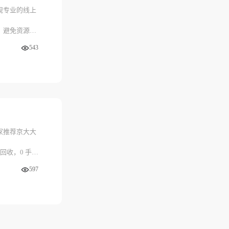
规专业的线上
，避免资源浪
543
利。建议大家
体验高效、省
来的便利。
家推荐京大大
回收，0 手续
597
不用等很久，
式，各有各的
，不妨试试京